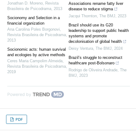
Jonathan D. Moreno
,
Revista
Associations rename fatty liver
Brasileira de Psicodrama
,
2013
disease to reduce stigma
Jacqui Thornton
,
The BMJ
,
2023
Socionomy and Selection in a
financial organization
Brazil should use its G20
Ana Carolina Poles Borgonovi
,
leadership to support public health
Revista Brasileira de Psicodrama
,
systems and promote
2013
decolonisation of global health
Deisy Ventura
,
The BMJ
,
2024
Socionomic acts: human survival
and ecologies by active methods
Brazil’s struggle to reconstruct
Ceres Maria Campolim Almeida
,
healthcare post-Bolsonaro
Revista Brasileira de Psicodrama
,
Rodrigo de Oliveira Andrade
,
The
2019
BMJ
,
2023
Powered by
PDF