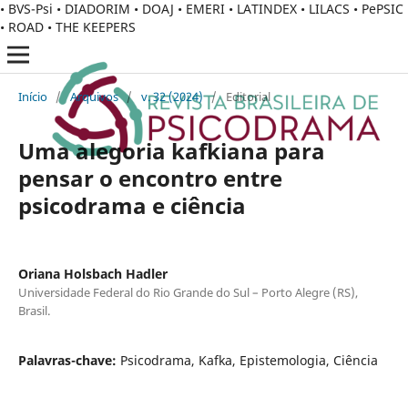
• BVS-Psi • DIADORIM • DOAJ • EMERI • LATINDEX • LILACS • PePSIC
• ROAD • THE KEEPERS
Início
/
Arquivos
/
v. 32 (2024)
/
Editorial
Uma alegoria kafkiana para
pensar o encontro entre
psicodrama e ciência
Oriana Holsbach Hadler
Universidade Federal do Rio Grande do Sul – Porto Alegre (RS),
Brasil.
Palavras-chave:
Psicodrama, Kafka, Epistemologia, Ciência