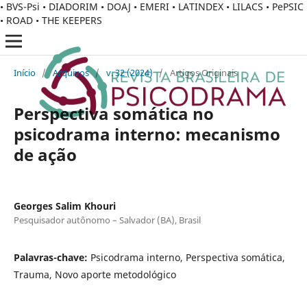
• BVS-Psi • DIADORIM • DOAJ • EMERI • LATINDEX • LILACS • PePSIC
• ROAD • THE KEEPERS
Início
/
Arquivos
/
v. 32 (2024)
/
Artigos Originais
Perspectiva somática no
psicodrama interno: mecanismo
de ação
Georges Salim Khouri
Pesquisador autônomo – Salvador (BA), Brasil
Palavras-chave:
Psicodrama interno, Perspectiva somática,
Trauma, Novo aporte metodológico