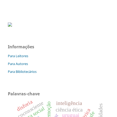
Informações
Para Leitores
Para Autores
Para Bibliotecários
Palavras-chave
disforia
coconsciente
inteligência
emoção
estrutura social
ciência ética
uruguai