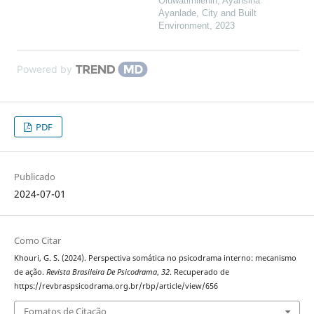
Oluwatimilehin, Ayansina
Ayanlade
,
City and Built
Environment
,
2023
Powered by
PDF
Publicado
2024-07-01
Como Citar
Khouri, G. S. (2024). Perspectiva somática no psicodrama interno: mecanismo
de ação.
Revista Brasileira De Psicodrama
,
32
. Recuperado de
https://revbraspsicodrama.org.br/rbp/article/view/656
Fomatos de Citação