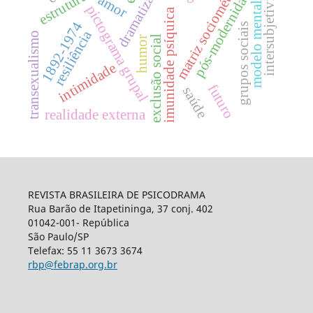
intersubjetividades
matriz sociométrica
pós-modernidade
dramatizar
amor
modelo mental
pictograma grupal
imunidade psíquica
1892-1974
grupos sociais
resiliência
transexualismo
exclusão social
humor
intimidade
futuro
saúde
realidade externa
REVISTA BRASILEIRA DE PSICODRAMA
Rua Barão de Itapetininga, 37 conj. 402
01042-001- República
São Paulo/SP
Telefax: 55 11 3673 3674
rbp@febrap.org.br