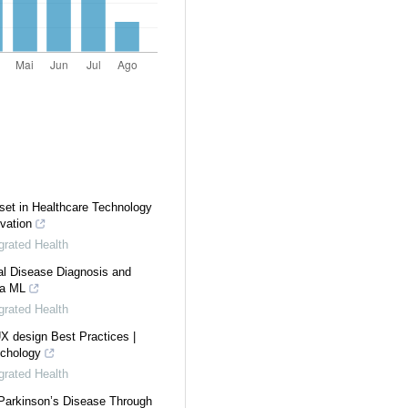
et in Healthcare Technology
ovation
rated Health
al Disease Diagnosis and
ia ML
rated Health
X design Best Practices |
ychology
rated Health
Parkinson’s Disease Through