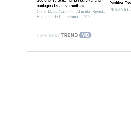
Socionomic acts: human survival and
Positive Em
ecologies by active methods
PERMA Integ
Ceres Maria Campolim Almeida
,
Revista
Brasileira de Psicodrama
,
2019
Powered by