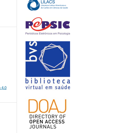
a
 4.0