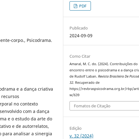
PDF
Publicado
2024-09-09
mente-corpo., Psicodrama.
Como Citar
Amaral, M. C. do. (2024). Contribuições do
encontro entre o psicodrama e a dança cri
de Rudolf Laban.
Revista Brasileira De Psic
32
. Recuperado de
codrama e a dança criativa
https://revbraspsicodrama.org.br/rbp/arti
w/639
s recursos
rporal no contexto
Fomatos de Citação
esenvolvido com a dança
ama e o estudo da arte do
ativo e de autorrelatos,
Edição
 para analisar a sinergia
v. 32 (2024)