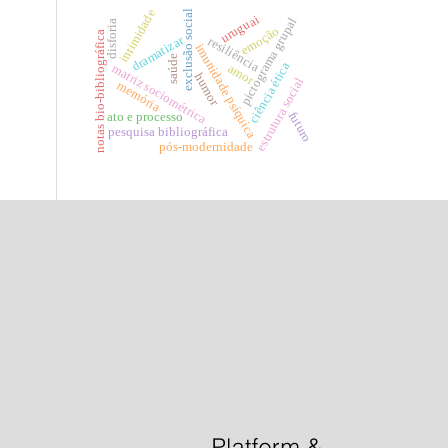
intimidade
exclusão social
uruguai
pictograma grupal
disforia
emoção
notas bio-bibliográfica
dramatizar
resiliência
imunidade psíquica
saúde
ciência ética
matriz sociométrica
amor
humor
estrutura social
memória
futuro
ato e processo
pesquisa bibliográfica
pós-modernidade