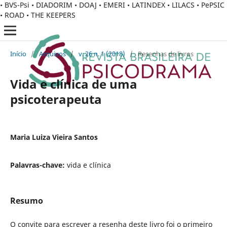
• BVS-Psi • DIADORIM • DOAJ • EMERI • LATINDEX • LILACS • PePSIC
• ROAD • THE KEEPERS
Início
/
Arquivos
/
v. 26 n. 1 (2018)
/
Resenhas de livros
Vida e clínica de uma
psicoterapeuta
Maria Luiza Vieira Santos
Palavras-chave:
vida e clínica
Resumo
O convite para escrever a resenha deste livro foi o primeiro