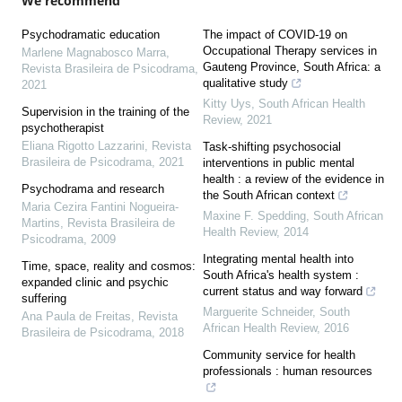
We recommend
Psychodramatic education
The impact of COVID-19 on
Occupational Therapy services in
Marlene Magnabosco Marra
,
Gauteng Province, South Africa: a
Revista Brasileira de Psicodrama
,
qualitative study
2021
Kitty Uys
,
South African Health
Supervision in the training of the
Review
,
2021
psychotherapist
Eliana Rigotto Lazzarini
,
Revista
Task-shifting psychosocial
Brasileira de Psicodrama
,
2021
interventions in public mental
health : a review of the evidence in
Psychodrama and research
the South African context
Maria Cezira Fantini Nogueira-
Maxine F. Spedding
,
South African
Martins
,
Revista Brasileira de
Health Review
,
2014
Psicodrama
,
2009
Integrating mental health into
Time, space, reality and cosmos:
South Africa's health system :
expanded clinic and psychic
current status and way forward
suffering
Marguerite Schneider
,
South
Ana Paula de Freitas
,
Revista
African Health Review
,
2016
Brasileira de Psicodrama
,
2018
Community service for health
professionals : human resources