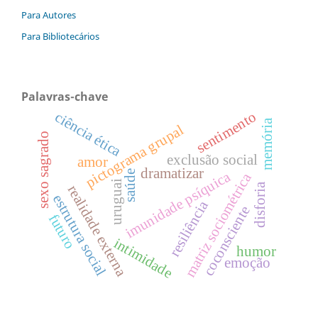
Para Autores
Para Bibliotecários
Palavras-chave
sentimento
ciência ética
memória
pictograma grupal
sexo sagrado
exclusão social
amor
dramatizar
saúde
imunidade psíquica
matriz sociométrica
uruguai
disforia
realidade externa
estrutura social
resiliência
coconsciente
futuro
intimidade
humor
emoção