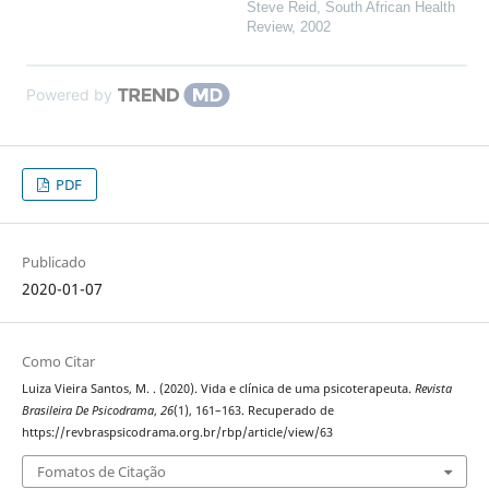
Steve Reid
,
South African Health
Review
,
2002
Powered by
PDF
Publicado
2020-01-07
Como Citar
Luiza Vieira Santos, M. . (2020). Vida e clínica de uma psicoterapeuta.
Revista
Brasileira De Psicodrama
,
26
(1), 161–163. Recuperado de
https://revbraspsicodrama.org.br/rbp/article/view/63
Fomatos de Citação