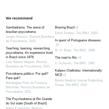
We recommend
Sambadrama: The arena of
Braving Brazil
brazilian psycodrama
Erlick Pereira
,
The BMJ
,
2003
Sergio Perazzo
,
Revista Brasileira
In quest of Portuguese diseases.
de Psicodrama
,
2021
Teaching, learning, researching
M. H. Bhatt
,
The BMJ
,
1989
psycodrama. An experience lived
in Brazil since 1978.
The road to Rio.
Cely Ribeiro Wagner
,
Revista
D. Acheson
,
The BMJ
,
1992
Brasileira de Psicodrama
,
2021
Kalipso Chalkidou: Internationally
Psicodrama público: Por quê?
NICE
Para quê?
British Medical Journal Publishing
Mariângela Pinto da Fonseca
Group
,
The BMJ
,
2016
Wechsler
,
Revista Brasileira de
Psicodrama
,
2011
The Psychodrama at Rio Grande
do Sul state (South of Brazil)
Marta Echenique
,
Revista