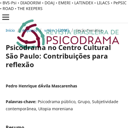
• BVS-Psi • DIADORIM • DOAJ • EMERI • LATINDEX • LILACS • PePSIC
• ROAD • THE KEEPERS
Início
/
Arquivos
/
v.16 n.1 (2008)
/
Seção Temática
Psicodrama no Centro Cultural
São Paulo: Contribuições para
reflexão
Pedro Henrique dÁvila Mascarenhas
Palavras-chave:
Psicodrama público, Grupo, Subjetividade
contemporânea, Utopia moreniana
Resumo