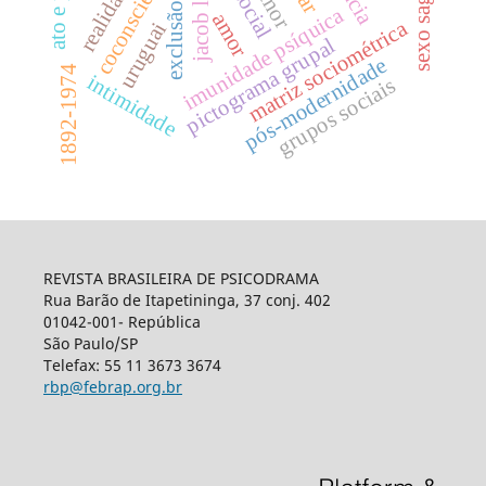
exclusão social
sexo sagrado
coconsciente
jacob levy
humor
imunidade psíquica
amor
matriz sociométrica
uruguai
pictograma grupal
pós-modernidade
1892-1974
intimidade
grupos sociais
REVISTA BRASILEIRA DE PSICODRAMA
Rua Barão de Itapetininga, 37 conj. 402
01042-001- República
São Paulo/SP
Telefax: 55 11 3673 3674
rbp@febrap.org.br