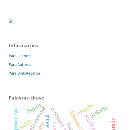
Informações
Para Leitores
Para Autores
Para Bibliotecários
Palavras-chave
futuro
emoção
disforia
realidade externa
estrutura social
ato e processo
dramatizar
resiliência
saúde