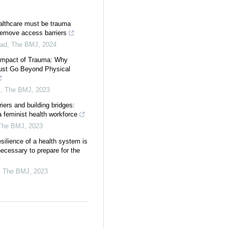
lthcare must be trauma
remove access barriers
ad
,
The BMJ
,
2024
Impact of Trauma: Why
Must Go Beyond Physical
l
,
The BMJ
,
2023
iers and building bridges:
a feminist health workforce
The BMJ
,
2023
silience of a health system is
 necessary to prepare for the
,
The BMJ
,
2023