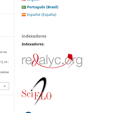
Português (Brasil)
Español (España)
indexadores
Indexadores:
rno no
(1), 51–
cle/vie