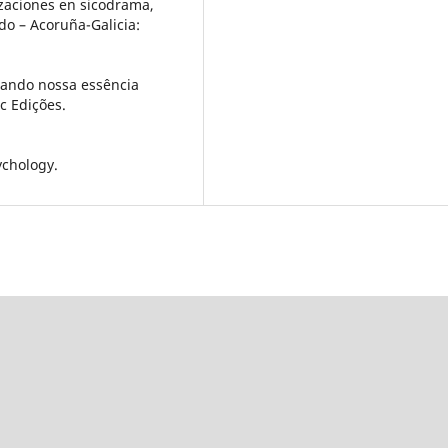
izaciones en sicodrama,
edo – Acoruña-Galicia:
trando nossa essência
c Edições.
ychology.