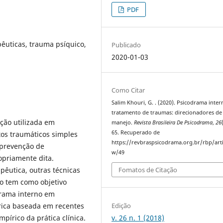
PDF
pêuticas, trauma psíquico,
Publicado
2020-01-03
Como Citar
Salim Khouri, G. . (2020). Psicodrama inte
tratamento de traumas: direcionadores de
ção utilizada em
manejo.
Revista Brasileira De Psicodrama
,
26
65. Recuperado de
tos traumáticos simples
https://revbraspsicodrama.org.br/rbp/arti
 prevenção de
w/49
opriamente dita.
êutica, outras técnicas
Fomatos de Citação
go tem como objetivo
drama interno em
Edição
rica baseada em recentes
v. 26 n. 1 (2018)
írico da prática clínica.