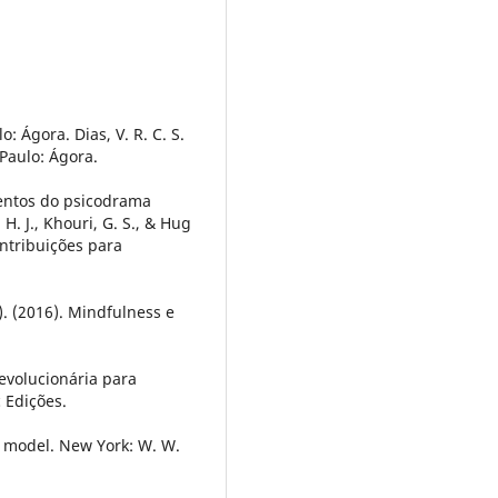
: Ágora. Dias, V. R. C. S.
 Paulo: Ágora.
ementos do psicodrama
H. J., Khouri, G. S., & Hug
ontribuições para
.). (2016). Mindfulness e
revolucionária para
 Edições.
cal model. New York: W. W.