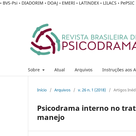
• BVS-Psi • DIADORIM • DOAJ • EMERI • LATINDEX • LILACS • PePSI
Sobre
Atual
Arquivos
Instruções aos 
Início
/
Arquivos
/
v. 26 n. 1 (2018)
/
Artigos Inéd
Psicodrama interno no tra
manejo