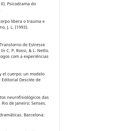
010). Psicodrama do
.
corpo libera o trauma e
, J. L. (1993).
 Transtorno de Estresse
n C. P. Rossi, & L. Netto.
iálogos com a experiências
 y el cuerpo: un modelo
 Editorial Desclée de
tos neurofisiológicos das
Rio de Janeiro: Senses.
odramáticas. Barcelona: