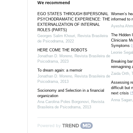
We recommend
EGO STATES THROUGH BIPERSONAL
Women’s hea
PSYCHODRAMATIC EXPERIENCE: THE
informed to 
EXTERNALIZATION OF INTERNAL
Ayesha Ahm
ROLES (PARTS)
The Hidden 
Georges Salim Khouri
,
Revista Brasileira
Clinicians 
de Psicodrama
,
2022
Symptoms
HERE COME THE ROBOTS
Leonie Sega
Jonathan D. Moreno
,
Revista Brasileira de
Psicodrama
,
2023
Breaking barr
reimagining 
To dream again: a memoir
Zaida Orth
,
Jonathan D. Moreno
,
Revista Brasileira de
Psicodrama
,
2013
Assessing re
difficult but
Socionomy and Selection in a financial
next crisis
organization
Anna Sagan
Ana Carolina Poles Borgonovi
,
Revista
Brasileira de Psicodrama
,
2013
Powered by