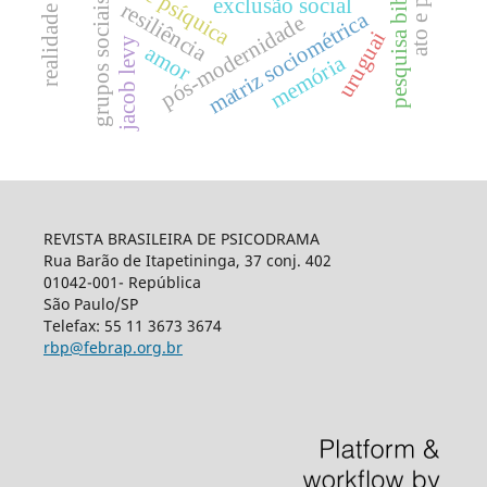
pesquisa bibliográfica
realidade externa
exclusão social
grupos sociais
resiliência
matriz sociométrica
pós-modernidade
uruguai
jacob levy
amor
memória
REVISTA BRASILEIRA DE PSICODRAMA
Rua Barão de Itapetininga, 37 conj. 402
01042-001- República
São Paulo/SP
Telefax: 55 11 3673 3674
rbp@febrap.org.br