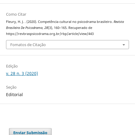
Como Citar
Fleury, H. J. . (2020). Competência cultural no psicodrama brasileiro.
Revista
Brasileira De Psicodrama
,
28
(3), 160–165. Recuperado de
https://revbraspsicodrama.org.br/rbp/article/view/443
Fomatos de Citação
Edição
v. 28 n. 3 (2020)
Seção
Editorial
Enviar Submissão