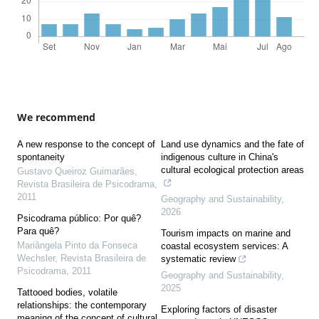
We recommend
A new response to the concept of
Land use dynamics and the fate of
spontaneity
indigenous culture in China's
cultural ecological protection areas
Gustavo Queiroz Guimarães
,
Revista Brasileira de Psicodrama
,
2011
Geography and Sustainability
,
2026
Psicodrama público: Por quê?
Para quê?
Tourism impacts on marine and
Mariângela Pinto da Fonseca
coastal ecosystem services: A
Wechsler
,
Revista Brasileira de
systematic review
Psicodrama
,
2011
Geography and Sustainability
,
2025
Tattooed bodies, volatile
relationships: the contemporary
Exploring factors of disaster
meaning of the concept of cultural