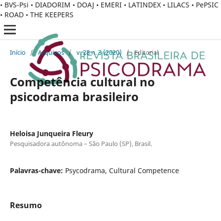
• BVS-Psi • DIADORIM • DOAJ • EMERI • LATINDEX • LILACS • PePSIC
• ROAD • THE KEEPERS
Início
/
Arquivos
/
v. 28 n. 3 (2020)
/
Editorial
Competência cultural no
psicodrama brasileiro
Heloisa Junqueira Fleury
Pesquisadora autônoma – São Paulo (SP), Brasil.
Palavras-chave:
Psycodrama, Cultural Competence
Resumo