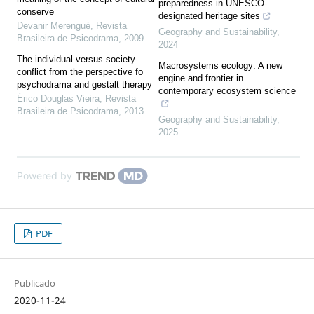
preparedness in UNESCO-
conserve
designated heritage sites
Devanir Merengué
,
Revista
Geography and Sustainability
,
Brasileira de Psicodrama
,
2009
2024
The individual versus society
Macrosystems ecology: A new
conflict from the perspective fo
engine and frontier in
psychodrama and gestalt therapy
contemporary ecosystem science
Érico Douglas Vieira
,
Revista
Brasileira de Psicodrama
,
2013
Geography and Sustainability
,
2025
Powered by
PDF
Publicado
2020-11-24