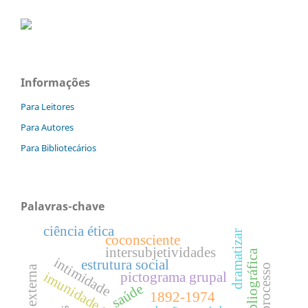
Informações
Para Leitores
Para Autores
Para Bibliotecários
Palavras-chave
ciência ética
dramatizar
coconsciente
intersubjetividades
intimidade
estrutura social
ato e processo
imunidade psíquica
pictograma grupal
saúde
1892-1974