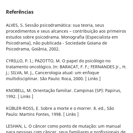
Referências
ALVES, S. Sessão psicodramática: sua teoria, seus
procedimentos e seus alcances – contribuição aos primeiros
estudos sobre psicodrama. Monografia (Especialista em
Psicodrama), não publicada - Sociedade Goiana de
Psicodrama, Goiânia, 2002.
CYRILLO, P. I.; PAZOTTO, M. O papel do psicólogo no
tratamento oncológico. In: BARACAT, F. F.; FERNANDES Jr., H.
J.; SILVA, M. J., Cancerologia atual: um enfoque
multidisciplinar. São Paulo: Roca, 2000. [ Links ]
KNOBELL, M. Orientação familiar. Campinas (SP): Papirus,
1992. [ Links ]
KÜBLER-ROSS, E. Sobre a morte e o morrer. 8. ed., São
Paulo: Martins Fontes, 1998. [ Links ]
LESHAN, L. O câncer como ponto de mutação: um manual
para pessoas com câncer, seus familiares e profissionais de