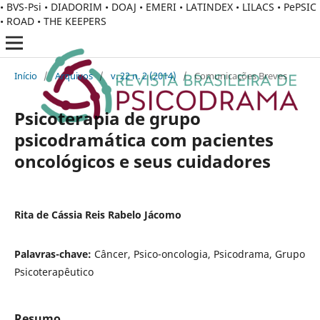
• BVS-Psi • DIADORIM • DOAJ • EMERI • LATINDEX • LILACS • PePSIC
• ROAD • THE KEEPERS
Início
/
Arquivos
/
v. 22 n. 2 (2014)
/
Comunicações Breves
Psicoterapia de grupo
psicodramática com pacientes
oncológicos e seus cuidadores
Rita de Cássia Reis Rabelo Jácomo
Palavras-chave:
Câncer, Psico-oncologia, Psicodrama, Grupo
Psicoterapêutico
Resumo