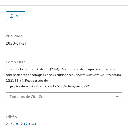
PDF
Publicado
2020-01-21
Como Citar
Reis Rabelo Jácomo, R. de C. . (2020). Psicoterapia de grupo psicodramática
com pacientes oncológicos e seus cuidadores .
Revista Brasileira De Psicodrama
,
22
(2), 55–61. Recuperado de
https://revbraspsicodrama.org.br/rbp/article/view/392
Fomatos de Citação
Edição
v. 22 n. 2 (2014)