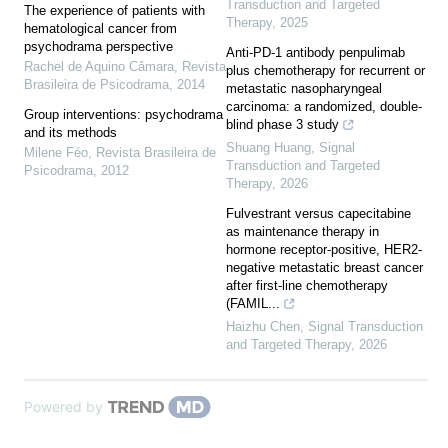
Transduction and Targeted
The experience of patients with
Therapy
,
2025
hematological cancer from
psychodrama perspective
Anti-PD-1 antibody penpulimab
Rachel de Aquino Câmara
,
Revista
plus chemotherapy for recurrent or
Brasileira de Psicodrama
,
2014
metastatic nasopharyngeal
carcinoma: a randomized, double-
Group interventions: psychodrama
blind phase 3 study
and its methods
Shuang Huang
,
Signal
Milene Féo
,
Revista Brasileira de
Transduction and Targeted
Psicodrama
,
2012
Therapy
,
2026
Fulvestrant versus capecitabine
as maintenance therapy in
hormone receptor-positive, HER2-
negative metastatic breast cancer
after first-line chemotherapy
(FAMIL...
Haizhu Chen
,
Signal Transduction
and Targeted Therapy
,
2026
Powered by