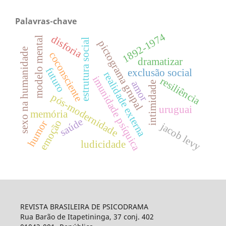
Palavras-chave
1892-1974
disforia
modelo mental
estrutura social
pictograma grupal
sexo na humanidade
coconsciente
dramatizar
futuro
exclusão social
realidade externa
imunidade psíquica
resiliência
amor
intimidade
pós-modernidade
uruguai
memória
saúde
emoção
humor
jacob levy
ludicidade
REVISTA BRASILEIRA DE PSICODRAMA
Rua Barão de Itapetininga, 37 conj. 402