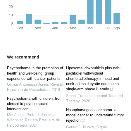
We recommend
Psychodrama in the promotion of
Liposomal doxorubicin plus nab-
health and well-being: group
paclitaxel with/without
experience with cancer patients
chemoradiotherapy in head and
neck adenoid cystic carcinoma:
Gilmar Antoniassi Junior
,
Revista
single-arm phase II study
Brasileira de Psicodrama
,
2018
Signal Transduction and Targeted
Psychodrama with children: from
Therapy
,
2026
clinical to psycho-social
interventions
Nasopharyngeal carcinoma: a
Mariângela Pinto da Fonseca
model cancer to understand tumor
Wechsler
,
Revista Brasileira de
rejection
Psicodrama
,
2014
Gerard J. Nuovo
,
Signal