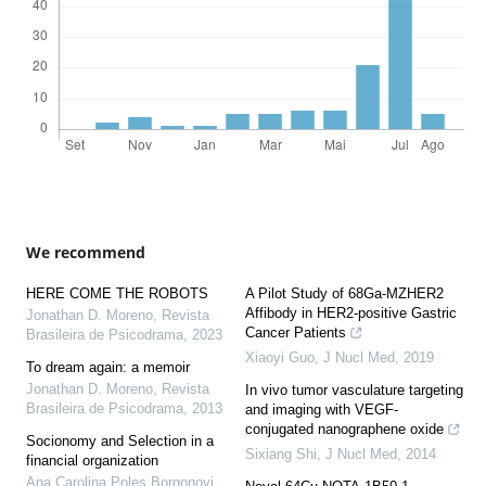
We recommend
HERE COME THE ROBOTS
A Pilot Study of 68Ga-MZHER2
Affibody in HER2-positive Gastric
Jonathan D. Moreno
,
Revista
Cancer Patients
Brasileira de Psicodrama
,
2023
Xiaoyi Guo
,
J Nucl Med
,
2019
To dream again: a memoir
Jonathan D. Moreno
,
Revista
In vivo tumor vasculature targeting
Brasileira de Psicodrama
,
2013
and imaging with VEGF-
conjugated nanographene oxide
Socionomy and Selection in a
Sixiang Shi
,
J Nucl Med
,
2014
financial organization
Ana Carolina Poles Borgonovi
,