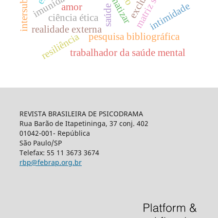
dramatizar
intimidade
amor
saúde
ciência ética
realidade externa
resiliência
pesquisa bibliográfica
trabalhador da saúde mental
REVISTA BRASILEIRA DE PSICODRAMA
Rua Barão de Itapetininga, 37 conj. 402
01042-001- República
São Paulo/SP
Telefax: 55 11 3673 3674
rbp@febrap.org.br