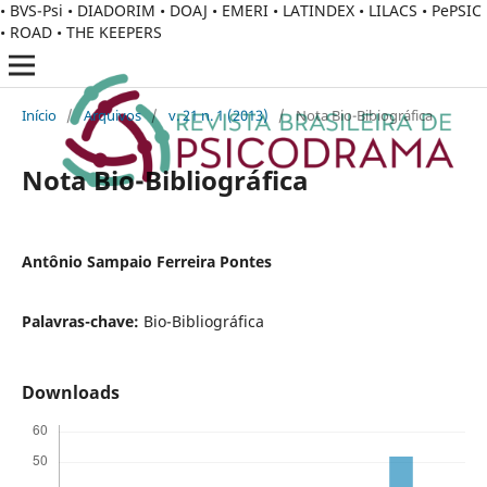
• BVS-Psi • DIADORIM • DOAJ • EMERI • LATINDEX • LILACS • PePSIC
• ROAD • THE KEEPERS
Início
/
Arquivos
/
v. 21 n. 1 (2013)
/
Nota Bio-Bibiográfica
Nota Bio-Bibliográfica
Antônio Sampaio Ferreira Pontes
Palavras-chave:
Bio-Bibliográfica
Downloads