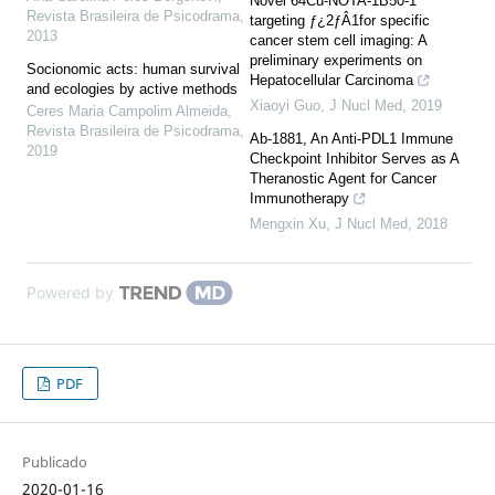
Novel 64Cu-NOTA-1B50-1
Revista Brasileira de Psicodrama
,
targeting ƒ¿2ƒÂ1for specific
2013
cancer stem cell imaging: A
preliminary experiments on
Socionomic acts: human survival
Hepatocellular Carcinoma
and ecologies by active methods
Xiaoyi Guo
,
J Nucl Med
,
2019
Ceres Maria Campolim Almeida
,
Revista Brasileira de Psicodrama
,
Ab-1881, An Anti-PDL1 Immune
2019
Checkpoint Inhibitor Serves as A
Theranostic Agent for Cancer
Immunotherapy
Mengxin Xu
,
J Nucl Med
,
2018
Powered by
PDF
Publicado
2020-01-16