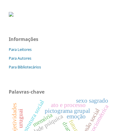
Informações
Para Leitores
Para Autores
Para Bibliotecários
Palavras-chave
sexo sagrado
estrutura social
ato e processo
intersubjetividades
matriz sociométrica
exclusão social
pictograma grupal
uruguai
memória
imunidade psíquica
emoção
futuro