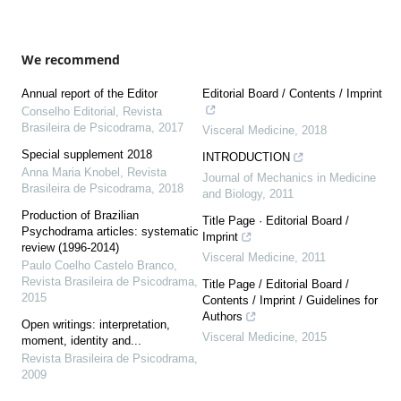
We recommend
Annual report of the Editor
Editorial Board / Contents / Imprint
Conselho Editorial
,
Revista
Brasileira de Psicodrama
,
2017
Visceral Medicine
,
2018
Special supplement 2018
INTRODUCTION
Anna Maria Knobel
,
Revista
Journal of Mechanics in Medicine
Brasileira de Psicodrama
,
2018
and Biology
,
2011
Production of Brazilian
Title Page · Editorial Board /
Psychodrama articles: systematic
Imprint
review (1996-2014)
Visceral Medicine
,
2011
Paulo Coelho Castelo Branco
,
Revista Brasileira de Psicodrama
,
Title Page / Editorial Board /
2015
Contents / Imprint / Guidelines for
Authors
Open writings: interpretation,
Visceral Medicine
,
2015
moment, identity and...
Revista Brasileira de Psicodrama
,
2009