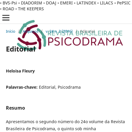
• BVS-Psi • DIADORIM • DOAJ • EMERI • LATINDEX • LILACS • PePSIC
• ROAD • THE KEEPERS
Início
/
Arquivos
/
v. 24 n. 2 (2016)
/
Editorial
Editorial
Heloisa Fleury
Palavras-chave:
Editorial, Psicodrama
Resumo
Apresentamos o segundo número do 24o volume da Revista
Brasileira de Psicodrama, o quinto sob minha