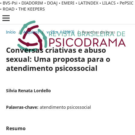
• BVS-Psi • DIADORIM • DOAJ • EMERI • LATINDEX • LILACS • PePSIC
• ROAD • THE KEEPERS
Início
/
Arquivos
/
v. 25 n. 1 (2017)
/
Resenhas de livros
Conversas criativas e abuso
sexual: Uma proposta para o
atendimento psicossocial
Silvia Renata Lordello
Palavras-chave:
atendimento psicossocial
Resumo