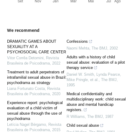
We recommend
DRAMATIC GAMES ABOUT
Confessions
SEXUALITY AT A
Naomi Mehta
,
The BMJ
,
2002
PSYCHOSOCIAL CARE CENTER
Adults with a history of child
Vitor Corrêa Detomini
,
Revista
sexual abuse: evaluation of a pilot
Brasileira de Psicodrama
,
2022
therapy service
Treatment to adult perpetrators of
Daniel W. Smith, Lynda Pearce,
intrafamilial sexual abuse in Brazil:
Mike Pringle, et al.
,
The BMJ
,
psychodrama as strategy
1995
Liana Fortunato Costa
,
Revista
Brasileira de Psicodrama
,
2020
Medical confidentiality and
multidisciplinary work: child sexual
Experience report: psychological
abuse and mental handicap
evaluation of a child victim of
registers.
sexual abuse through the use of
R Williams
,
The BMJ
,
1987
psychodrama
Letícia Nagel Bérgamo
,
Revista
Child sexual abuse
Brasileira de Psicodrama
,
2015