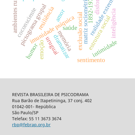
ambientes rurais
matriz sociométrica
disforia
1892-1974
realidade externa
pictograma grupal
resiliência
coconsciente
amor
inteligência
exclusão social
imunidade psíquica
estrutura social
saúde
memória
dramatizar
uruguai
intimidade
emoção
humor
sentimento
REVISTA BRASILEIRA DE PSICODRAMA
Rua Barão de Itapetininga, 37 conj. 402
01042-001- República
São Paulo/SP
Telefax: 55 11 3673 3674
rbp@febrap.org.br