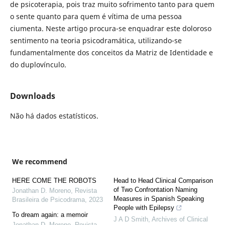
de psicoterapia, pois traz muito sofrimento tanto para quem
o sente quanto para quem é vítima de uma pessoa
ciumenta. Neste artigo procura-se enquadrar este doloroso
sentimento na teoria psicodramática, utilizando-se
fundamentalmente dos conceitos da Matriz de Identidade e
do duplovínculo.
Downloads
Não há dados estatísticos.
We recommend
HERE COME THE ROBOTS
Head to Head Clinical Comparison
of Two Confrontation Naming
Jonathan D. Moreno
,
Revista
Measures in Spanish Speaking
Brasileira de Psicodrama
,
2023
People with Epilepsy
To dream again: a memoir
J A D Smith
,
Archives of Clinical
Jonathan D. Moreno
,
Revista