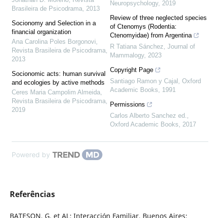
Neuropsychology
,
2019
Brasileira de Psicodrama
,
2013
Review of three neglected species
Socionomy and Selection in a
of Ctenomys (Rodentia:
financial organization
Ctenomyidae) from Argentina
Ana Carolina Poles Borgonovi
,
R Tatiana Sánchez
,
Journal of
Revista Brasileira de Psicodrama
,
Mammalogy
,
2023
2013
Copyright Page
Socionomic acts: human survival
Santiago Ramon y Cajal
,
Oxford
and ecologies by active methods
Academic Books
,
1991
Ceres Maria Campolim Almeida
,
Revista Brasileira de Psicodrama
,
Permissions
2019
Carlos Alberto Sanchez ed.
,
Oxford Academic Books
,
2017
Powered by
Referências
BATESON, G. et AL: Interacción Familiar. Buenos Aires: