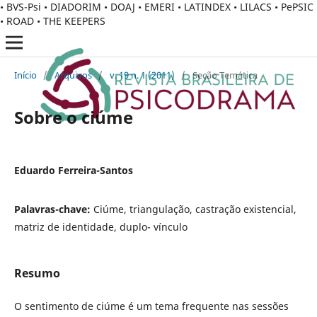
• BVS-Psi • DIADORIM • DOAJ • EMERI • LATINDEX • LILACS • PePSIC
• ROAD • THE KEEPERS
Início
/
Arquivos
/
v. 19 n. 1 (2011)
/
Seção Temática
Sobre o ciúme
Eduardo Ferreira-Santos
Palavras-chave:
Ciúme, triangulação, castração existencial,
matriz de identidade, duplo- vínculo
Resumo
O sentimento de ciúme é um tema frequente nas sessões