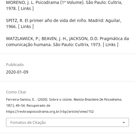
MORENO, J. L. Psicodrama (1º Volume). São Paulo: Cultrix,
1978. [ Links ]
SPITZ, R. El primer año de vida del niño. Madrid: Aguilar,
1966. [ Links ]
WATZLAWICK, P.; BEAVIN, J. H., JACKSON, D.D. Pragmática da
comunicação humana. São Paulo: Cultrix, 1973. [ Links ]
Publicado
2020-01-09
Como Citar
Ferreira-Santos, E. . (2020). Sobre o ciúme.
Revista Brasileira De Psicodrama
,
19
(1), 49–54. Recuperado de
https://revbraspsicodrama.org.br/rbp/article/view/152
Fomatos de Citação