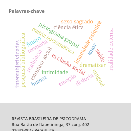
Palavras-chave
sexo sagrado
imunidade psíquica
pictograma grupal
ciência ética
matriz sociométrica
realidade externa
pesquisa bibliográfica
futuro
memória
intersubjetividades
amor
estrutura social
saúde
resiliência
exclusão social
dramatizar
uruguai
intimidade
disforia
emoção
humor
REVISTA BRASILEIRA DE PSICODRAMA
Rua Barão de Itapetininga, 37 conj. 402
01042-001- República