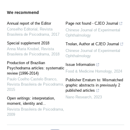
We recommend
Annual report of the Editor
Page not found - CJEO Journal
Conselho Editorial
,
Revista
Chinese Journal of Experimental
Brasileira de Psicodrama
,
2017
Ophthalmology
Special supplement 2018
Tnolan, Author at CJEO Journal
Anna Maria Knobel
,
Revista
Chinese Journal of Experimental
Brasileira de Psicodrama
,
2018
Ophthalmology
Production of Brazilian
Issue Information
Psychodrama articles: systematic
Food & Medicine Homology
,
2024
review (1996-2014)
Paulo Coelho Castelo Branco
,
Publisher Erratum to: Mismatched
Revista Brasileira de Psicodrama
,
graphic abstracts in previously 2
2015
published articles
Nano Research
,
2023
Open writings: interpretation,
moment, identity and...
Revista Brasileira de Psicodrama
,
2009