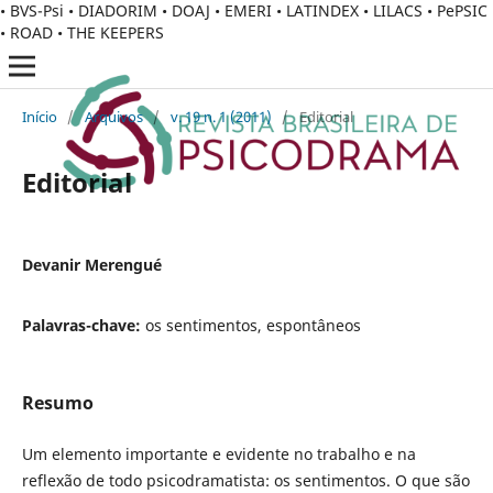
• BVS-Psi • DIADORIM • DOAJ • EMERI • LATINDEX • LILACS • PePSIC
• ROAD • THE KEEPERS
Início
/
Arquivos
/
v. 19 n. 1 (2011)
/
Editorial
Editorial
Devanir Merengué
Palavras-chave:
os sentimentos, espontâneos
Resumo
Um elemento importante e evidente no trabalho e na
reflexão de todo psicodramatista: os sentimentos. O que são