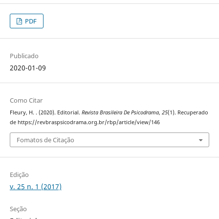
PDF
Publicado
2020-01-09
Como Citar
Fleury, H. . (2020). Editorial.
Revista Brasileira De Psicodrama
,
25
(1). Recuperado
de https://revbraspsicodrama.org.br/rbp/article/view/146
Fomatos de Citação
Edição
v. 25 n. 1 (2017)
Seção