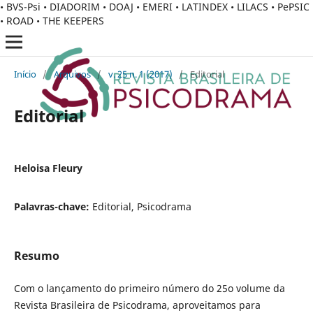
• BVS-Psi • DIADORIM • DOAJ • EMERI • LATINDEX • LILACS • PePSIC
• ROAD • THE KEEPERS
Início
/
Arquivos
/
v. 25 n. 1 (2017)
/
Editorial
Editorial
Heloisa Fleury
Palavras-chave:
Editorial, Psicodrama
Resumo
Com o lançamento do primeiro número do 25o volume da
Revista Brasileira de Psicodrama, aproveitamos para