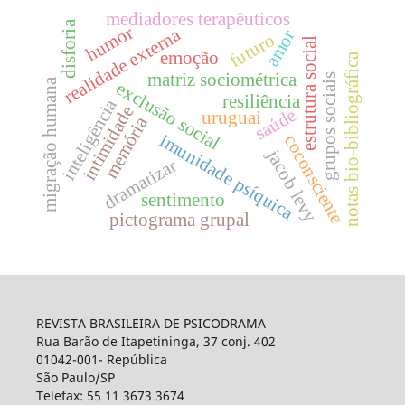
mediadores terapêuticos
disforia
humor
realidade externa
amor
futuro
estrutura social
emoção
notas bio-bibliográfica
matriz sociométrica
grupos sociais
migração humana
exclusão social
resiliência
inteligência
intimidade
saúde
uruguai
memória
imunidade psíquica
coconsciente
jacob levy
dramatizar
sentimento
pictograma grupal
REVISTA BRASILEIRA DE PSICODRAMA
Rua Barão de Itapetininga, 37 conj. 402
01042-001- República
São Paulo/SP
Telefax: 55 11 3673 3674