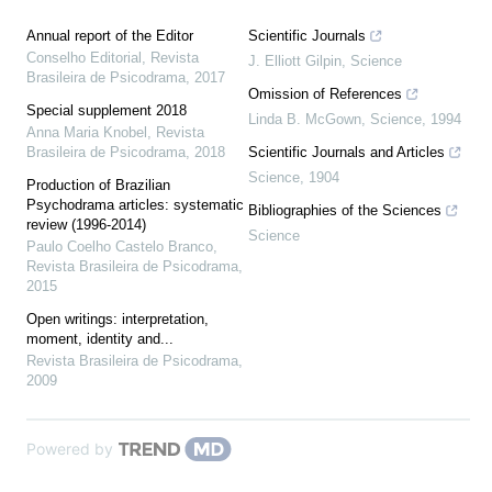
Annual report of the Editor
Scientific Journals
Conselho Editorial
,
Revista
J. Elliott Gilpin
,
Science
Brasileira de Psicodrama
,
2017
Omission of References
Special supplement 2018
Linda B. McGown
,
Science
,
1994
Anna Maria Knobel
,
Revista
Brasileira de Psicodrama
,
2018
Scientific Journals and Articles
Science
,
1904
Production of Brazilian
Psychodrama articles: systematic
Bibliographies of the Sciences
review (1996-2014)
Science
Paulo Coelho Castelo Branco
,
Revista Brasileira de Psicodrama
,
2015
Open writings: interpretation,
moment, identity and...
Revista Brasileira de Psicodrama
,
2009
Powered by