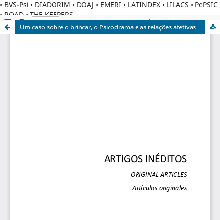
• BVS-Psi • DIADORIM • DOAJ • EMERI • LATINDEX • LILACS • PePSIC
• ROAD • THE KEEPERS
Um caso sobre o brincar, o Psicodrama e as relações afetivas