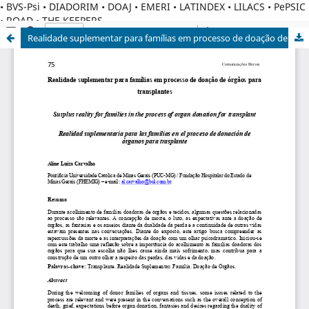
• BVS-Psi • DIADORIM • DOAJ • EMERI • LATINDEX • LILACS • PePSIC
• ROAD • THE KEEPERS
Realidade suplementar para famílias em processo de doação de órgãos para transplantes