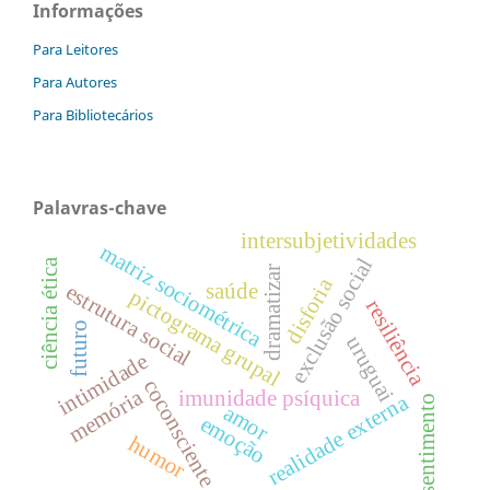
Informações
Para Leitores
Para Autores
Para Bibliotecários
Palavras-chave
intersubjetividades
matriz sociométrica
exclusão social
ciência ética
dramatizar
disforia
saúde
estrutura social
pictograma grupal
resiliência
futuro
uruguai
intimidade
coconsciente
memória
imunidade psíquica
realidade externa
sentimento
amor
emoção
humor