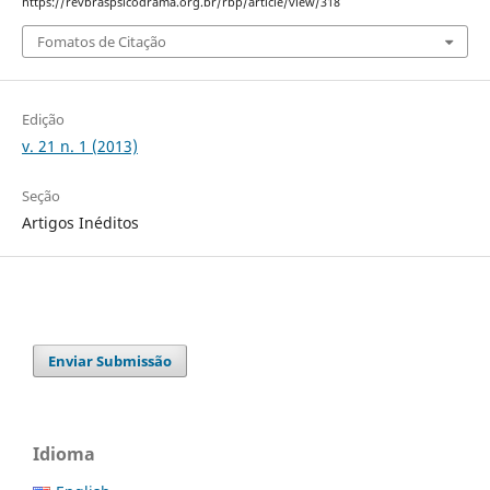
https://revbraspsicodrama.org.br/rbp/article/view/318
Fomatos de Citação
Edição
v. 21 n. 1 (2013)
Seção
Artigos Inéditos
Enviar Submissão
Idioma