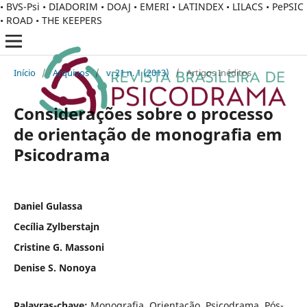
• BVS-Psi • DIADORIM • DOAJ • EMERI • LATINDEX • LILACS • PePSIC
• ROAD • THE KEEPERS
Início
/
Arquivos
/
v. 21 n. 1 (2013)
/
Artigos Inéditos
Considerações sobre o processo
de orientação de monografia em
Psicodrama
Daniel Gulassa
Cecília Zylberstajn
Cristine G. Massoni
Denise S. Nonoya
Palavras-chave:
Monografia, Orientação, Psicodrama, Pós-