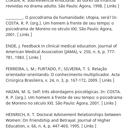
CUKIER, R. Sobrevivência emocional: as dores da infância
revividas no drama adulto. São Paulo: Ágora, 1998. [ Links ]
__________. O psicodrama da humanidade: Utopia, será? In:
COSTA. R. P. (org.). Um homem à frente de seu tempo: o
psicodrama de Moreno no século XXI. São Paulo: Ágora,
2001. [ Links ]
ENDE, J. Feedback in clinical medical education. Journal of
American Medical Association (JAMA), v. 250, n. 6, p. 777-
781, 1983. [ Links ]
FERREIRA, L. M.; FURTADO, F.; SILVEIRA, T. S. Relação
orientador-orientando. O conhecimento multiplicador. Acta
Cirúrgica Brasileira, v. 24, n. 3, p. 167-172, 2009. [ Links ]
HAZAN, M. G. Self: três abordagens psicológicas. In: COSTA.
R. P. (org.). Um homem à frente de seu tempo: o psicodrama
de Moreno no século XXI. São Paulo: Ágora, 2001. [ Links ]
HEINRICH, K. T. Doctoral Advisement Relationships between
Women: On Friendship and Betrayal. Journal of Higher
Education, v. 66, n. 4, p. 447-469, 1995. [ Links ]