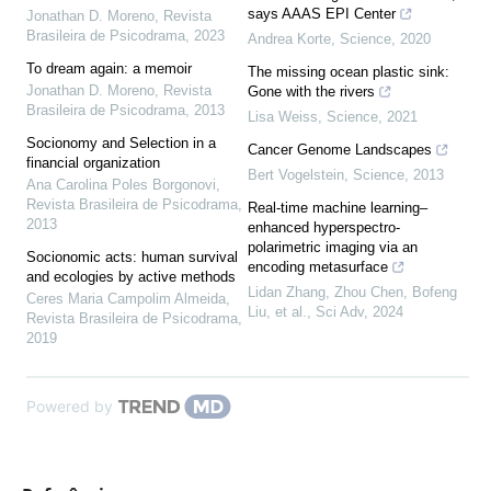
says AAAS EPI Center
Jonathan D. Moreno
,
Revista
Brasileira de Psicodrama
,
2023
Andrea Korte
,
Science
,
2020
To dream again: a memoir
The missing ocean plastic sink:
Jonathan D. Moreno
,
Revista
Gone with the rivers
Brasileira de Psicodrama
,
2013
Lisa Weiss
,
Science
,
2021
Socionomy and Selection in a
Cancer Genome Landscapes
financial organization
Bert Vogelstein
,
Science
,
2013
Ana Carolina Poles Borgonovi
,
Revista Brasileira de Psicodrama
,
Real-time machine learning–
2013
enhanced hyperspectro-
polarimetric imaging via an
Socionomic acts: human survival
encoding metasurface
and ecologies by active methods
Lidan Zhang, Zhou Chen, Bofeng
Ceres Maria Campolim Almeida
,
Liu, et al.
,
Sci Adv
,
2024
Revista Brasileira de Psicodrama
,
2019
Powered by