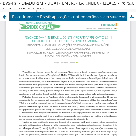
• BVS-Psi • DIADORIM • DOAJ • EMERI • LATINDEX • LILACS • PePSIC
• ROAD • THE KEEPERS
Psicodrama no Brasil: aplicações contemporâneas em saúde mental, educação e comunidades