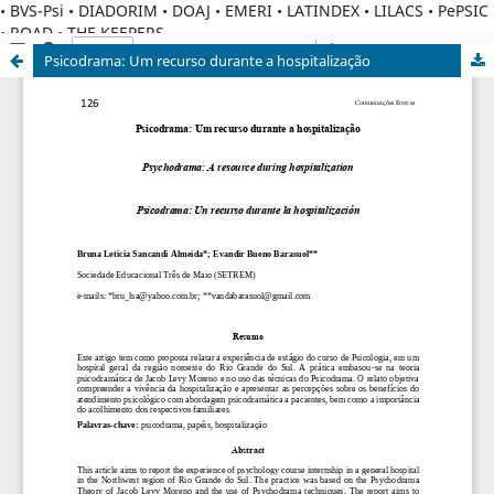
• BVS-Psi • DIADORIM • DOAJ • EMERI • LATINDEX • LILACS • PePSIC
• ROAD • THE KEEPERS
Psicodrama: Um recurso durante a hospitalização