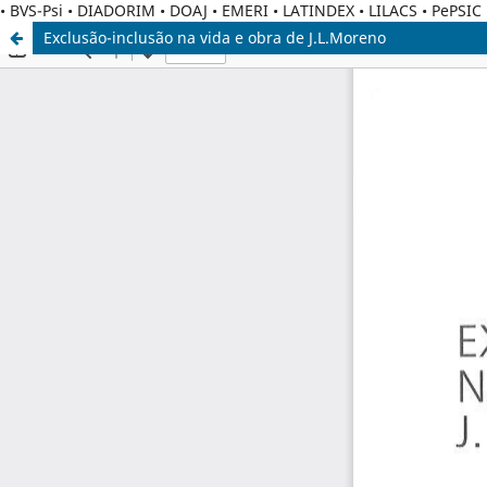
• BVS-Psi • DIADORIM • DOAJ • EMERI • LATINDEX • LILACS • PePSI
Exclusão-inclusão na vida e obra de J.L.Moreno