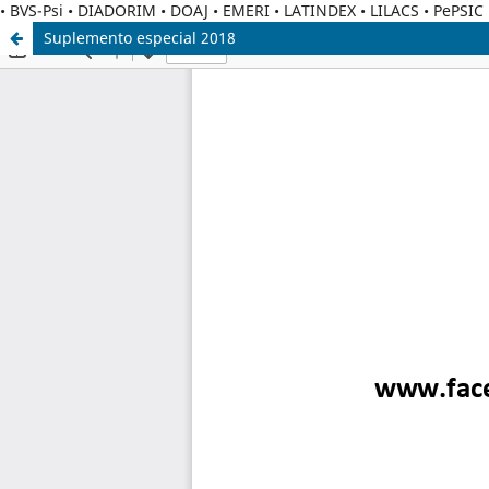
• BVS-Psi • DIADORIM • DOAJ • EMERI • LATINDEX • LILACS • PePSI
Suplemento especial 2018