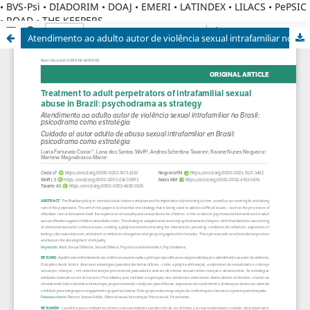
• BVS-Psi • DIADORIM • DOAJ • EMERI • LATINDEX • LILACS • PePSIC
• ROAD • THE KEEPERS
Atendimento ao adulto autor de violência sexual intrafamiliar no Brasil: psicodrama como estratégia