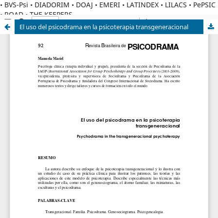
• BVS-Psi • DIADORIM • DOAJ • EMERI • LATINDEX • LILACS • PePSIC
• ROAD • THE KEEPERS
El uso del psicodrama en la psicoterapia transgeneracional