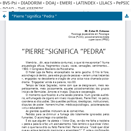
• BVS-Psi • DIADORIM • DOAJ • EMERI • LATINDEX • LILACS • PePSIC
• ROAD • THE KEEPERS
“Pierre ”significa “Pedra ”