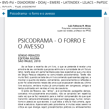
• BVS-Psi • DIADORIM • DOAJ • EMERI • LATINDEX • LILACS • PePSIC
• ROAD • THE KEEPERS
Psicodrama - o forro e o avesso