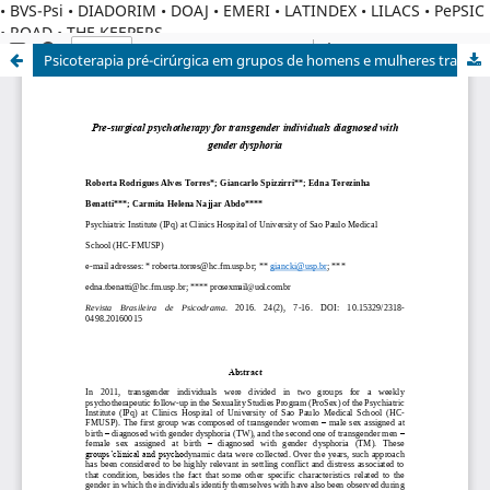
• BVS-Psi • DIADORIM • DOAJ • EMERI • LATINDEX • LILACS • PePSIC
• ROAD • THE KEEPERS
Psicoterapia pré-cirúrgica em grupos de homens e mulheres transexuais participantes do processo transexualizador