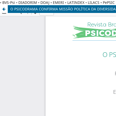
• BVS-Psi • DIADORIM • DOAJ • EMERI • LATINDEX • LILACS • PePSI
O PSICODRAMA CONFIRMA MISSÃO POLÍTICA DA DIVERSIDA